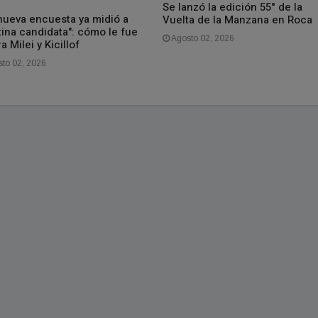
Se lanzó la edición 55° de la
nueva encuesta ya midió a
Vuelta de la Manzana en Roca
tina candidata": cómo le fue
Agosto 02, 2026
a Milei y Kicillof
to 02, 2026