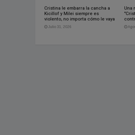
Cristina le embarra la cancha a
Una 
o Negro renovó
Kicillof y Milei siempre es
"Cris
de su Asamblea y
violento, no importa cómo le vaya
contr
 del partido
Julio 31, 2026
Agos